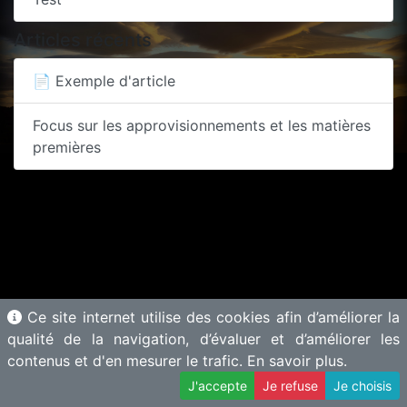
Articles récents
📄 Exemple d'article
Focus sur les approvisionnements et les matières
premières
Ce site internet utilise des cookies afin d’améliorer la
qualité de la navigation, d’évaluer et d’améliorer les
contenus et d'en mesurer le trafic.
En savoir plus.
© 2025 Motherbase.ai pour
Tech&Fest
-
Proposer une solution
J'accepte
Je refuse
Je choisis
–
Mentions légales
Gérer les cookies