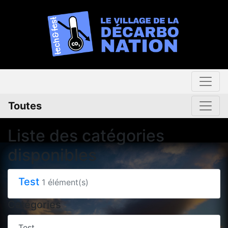
Toutes
Liste des catégories
disponibles
Test
1 élément(s)
Catégories
Test