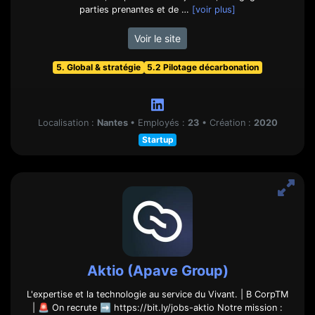
parties prenantes et de …
[voir plus]
Voir le site
5. Global & stratégie
5.2 Pilotage décarbonation
Localisation :
Nantes
•
Employés :
23
•
Création :
2020
Startup
Aktio (Apave Group)
L'expertise et la technologie au service du Vivant. | B CorpTM
| 🚨 On recrute ➡️ https://bit.ly/jobs-aktio Notre mission :