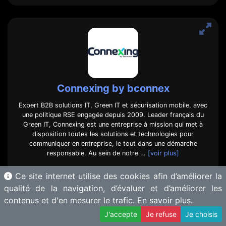
Connexing by bconnex
Expert B2B solutions IT, Green IT et sécurisation mobile, avec
une politique RSE engagée depuis 2009. Leader français du
Green IT, Connexing est une entreprise à mission qui met à
disposition toutes les solutions et technologies pour
communiquer en entreprise, le tout dans une démarche
responsable. Au sein de notre …
[voir plus]
Voir le site
Ce site internet utilise des cookies afin d’améliorer la
qualité de la navigation, d’évaluer et d’améliorer les
5. Global & stratégie
5.7 Green IT
contenus et d'en mesurer le trafic.
En savoir plus.
J'accepte
Je refuse
Je choisis