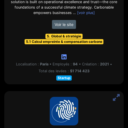
solution is built on operational excellence and trust—the core
foundations of a successful climate strategy. Carbonable
empowers businesses …
[voir plus]
Voir le site
5. Global & stratégie
5.1 Calcul empreinte & compensation carbone
Localisation :
Paris
•
Employés :
94
•
Création :
2021
•
Total des levées :
$1 714 423
Startup