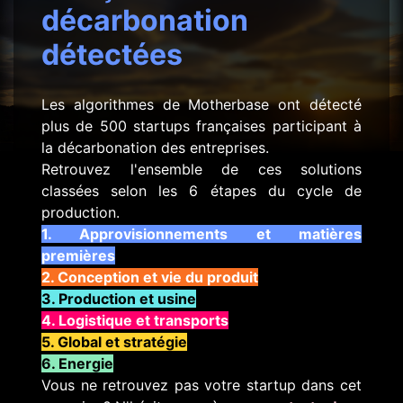
décarbonation
détectées
Les algorithmes de Motherbase ont détecté
plus de 500 startups françaises participant à
la décarbonation des entreprises.
Retrouvez l'ensemble de ces solutions
classées selon les 6 étapes du cycle de
production.
1. Approvisionnements et matières
premières
2. Conception et vie du produit
3. Production et usine
4. Logistique et transports
5. Global et stratégie
6. Energie
Vous ne retrouvez pas votre startup dans cet