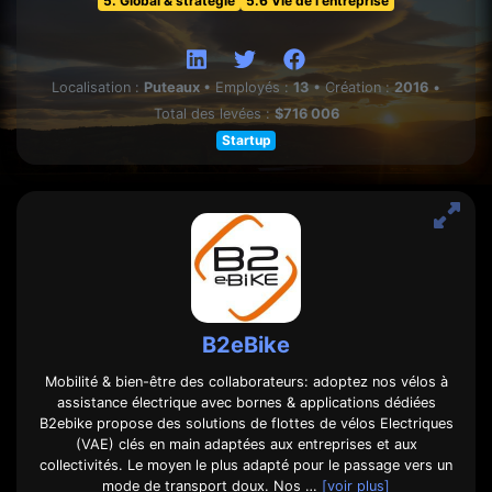
5. Global & stratégie
5.6 Vie de l'entreprise
Localisation :
Puteaux
•
Employés :
13
•
Création :
2016
•
Total des levées :
$716 006
Startup
B2eBike
Mobilité & bien-être des collaborateurs: adoptez nos vélos à
assistance électrique avec bornes & applications dédiées
B2ebike propose des solutions de flottes de vélos Electriques
(VAE) clés en main adaptées aux entreprises et aux
collectivités. Le moyen le plus adapté pour le passage vers un
mode de transport doux. Nos …
[voir plus]