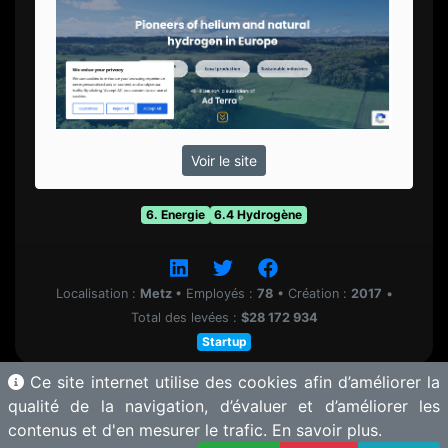
Voir le site
6. Energie
6.4 Hydrogène
Localisation :
Metz
•
Employés :
78
•
Création :
2017
•
Total des levées :
$28 172 934
Startup
Ce site internet utilise des cookies afin d’améliorer la
qualité de la navigation, d’évaluer et d’améliorer les
contenus et d'en mesurer le trafic.
En savoir plus.
© 2025 Motherbase.ai pour
Tech&Fest
-
Proposer une solution