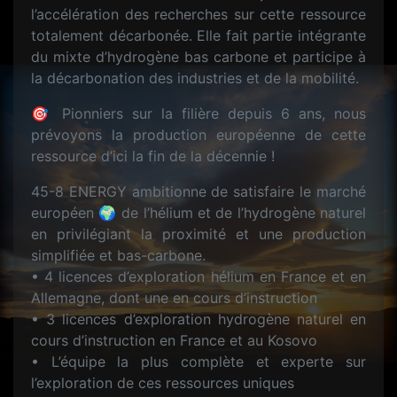
l’accélération des recherches sur cette ressource
totalement décarbonée. Elle fait partie intégrante
du mixte d’hydrogène bas carbone et participe à
la décarbonation des industries et de la mobilité.
🎯 Pionniers sur la filière depuis 6 ans, nous
prévoyons la production européenne de cette
ressource d’ici la fin de la décennie !
45-8 ENERGY ambitionne de satisfaire le marché
européen 🌍 de l’hélium et de l’hydrogène naturel
en privilégiant la proximité et une production
simplifiée et bas-carbone.
• 4 licences d’exploration hélium en France et en
Allemagne, dont une en cours d’instruction
• 3 licences d’exploration hydrogène naturel en
cours d’instruction en France et au Kosovo
• L’équipe la plus complète et experte sur
l’exploration de ces ressources uniques