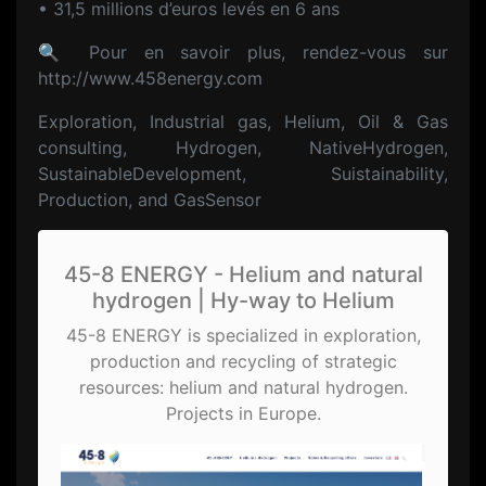
• 31,5 millions d’euros levés en 6 ans
🔍 Pour en savoir plus, rendez-vous sur
http://www.458energy.com
Exploration, Industrial gas, Helium, Oil & Gas
consulting, Hydrogen, NativeHydrogen,
SustainableDevelopment, Suistainability,
Production, and GasSensor
45-8 ENERGY - Helium and natural
hydrogen | Hy-way to Helium
45-8 ENERGY is specialized in exploration,
production and recycling of strategic
resources: helium and natural hydrogen.
Projects in Europe.