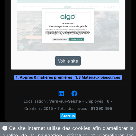
Voir le site
1. Appros & matières premières
1.3 Matériaux biosourcés
Localisation :
Vern-sur-Seiche
•
Employés :
6
•
Création :
2015
•
Total des levées :
$1 390 495
Startup
Ce site internet utilise des cookies afin d’améliorer la
qualité de la navigation, d’évaluer et d’améliorer les