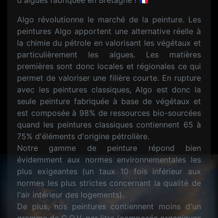
d'algues fabriquée en Bretagne ! 🇫🇷
Algo révolutionne le marché de la peinture. Les
peintures Algo apportent une alternative réelle à
la chimie du pétrole en valorisant les végétaux et
particulièrement les algues. Les matières
premières sont donc locales et régionales ce qui
permet de valoriser une filière courte. En rupture
avec les peintures classiques, Algo est donc la
seule peinture fabriquée à base de végétaux et
est composée à 98% de ressources bio-sourcées
quand les peintures classiques contiennent 65 à
75% d'éléments d'origine pétrolière.
Notre gamme de peinture répond bien
évidemment aux normes environnementales les
plus exigeantes (un taux 10 fois inférieur aux
normes les plus strictes concernant la qualité de
l'air intérieur des logements).
De plus, nos peintures contiennent moins d'un