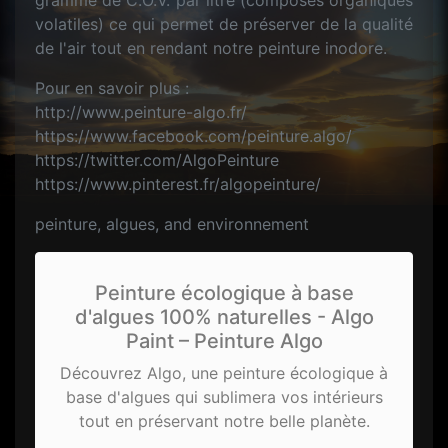
gramme de C.O.V. par litre (composés organiques
volatiles) ce qui permet de préserver de la qualité
de l'air tout en rendant notre peinture inodore.
Pour en savoir plus :
http://www.peinture-algo.fr/
https://www.facebook.com/peinture.algo/
https://twitter.com/AlgoPeinture
https://www.pinterest.fr/algopeinture/
peinture, algues, and environnement
Peinture écologique à base
d'algues 100% naturelles - Algo
Paint – Peinture Algo
Découvrez Algo, une peinture écologique à
base d'algues qui sublimera vos intérieurs
tout en préservant notre belle planète.