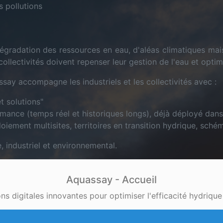
 pollutions
égradation des ressources en eau, d'aléas climatiques mai
s collectivités doivent repenser leur gestion de l'eau et opti
ssay accompagne les industriels et les collectivités avec :
t solutions"
mance (temps réel et historiques longs), déjà déployé dan
ement multisites, territoires en transition hydrique, schéma
 industriel et environnemental.
Aquassay - Accueil
 digitales innovantes pour optimiser l'efficacité hydrique d