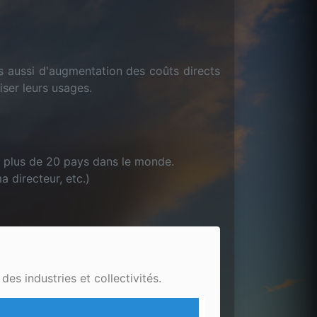
s aussi d'augmentation des coûts directs
miser leurs usages.
s plus de 20 pays dans le monde.
 directeur, etc.)
es industries et collectivités.