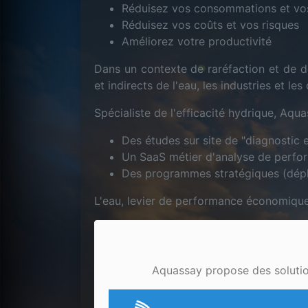
Réduisez vos consommations et vos
Réduisez vos coûts et vos risques
Améliorez votre productivité
Dans un contexte de raréfaction et de d
et indirects de l'eau, les industries et le
Spécialiste de l'efficacité hydrique, Aqua
Des études sur site de "diagnostic e
Un SaaS métier d'analyse de perfor
Des programmes stratégiques (déploi
L'eau, levier de performance économique,
Aquassay propose des solutions