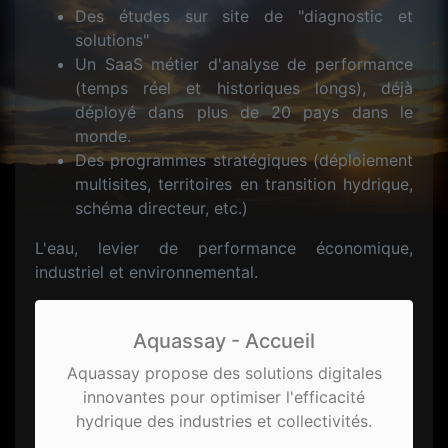
Des études sur site de "diagnostic et
solutions"
Un SaaS métier d'analyse de performance
(temps réel et historiques longs), déjà
déployé dans plus de 20 pays dans le
monde.
Des programmes stratégiques (déploiement
multisites, territoires en transition hydrique,
schéma directeur, etc.)
L'eau, levier de performance économique,
industriel et environnemental.
Aquassay - Accueil
Aquassay propose des solutions digitales
innovantes pour optimiser l'efficacité
hydrique des industries et collectivités.