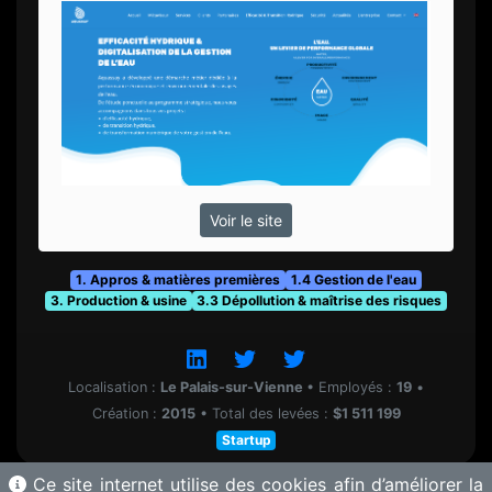
Voir le site
1. Appros & matières premières
1.4 Gestion de l'eau
3. Production & usine
3.3 Dépollution & maîtrise des risques
Localisation :
Le Palais-sur-Vienne
•
Employés :
19
•
Création :
2015
•
Total des levées :
$1 511 199
Startup
Ce site internet utilise des cookies afin d’améliorer la