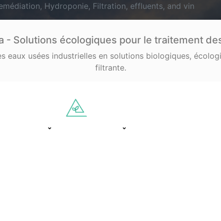
édiation, Hydroponie, Filtration, effluents, and vin
a - Solutions écologiques pour le traitement de
s eaux usées industrielles en solutions biologiques, écolog
filtrante.