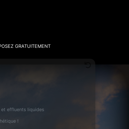
POSEZ GRATUITEMENT
t effluents liquides
hétique !