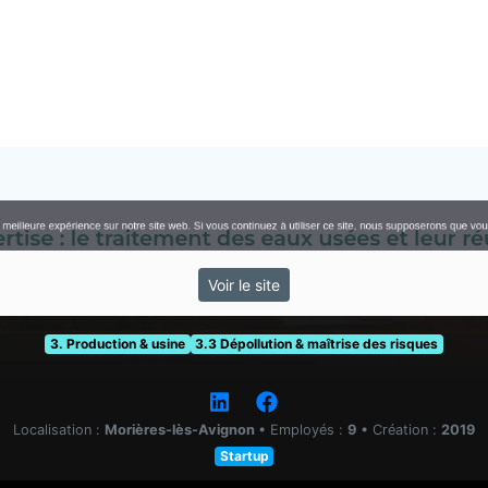
Voir le site
3. Production & usine
3.3 Dépollution & maîtrise des risques
Localisation :
Morières-lès-Avignon
•
Employés :
9
•
Création :
2019
Startup