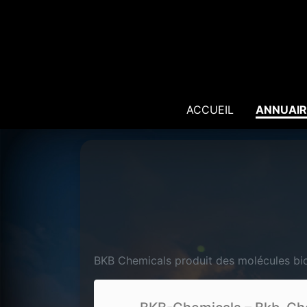
ACCUEIL
ANNUAIR
BKB Chemicals produit des molécules bio