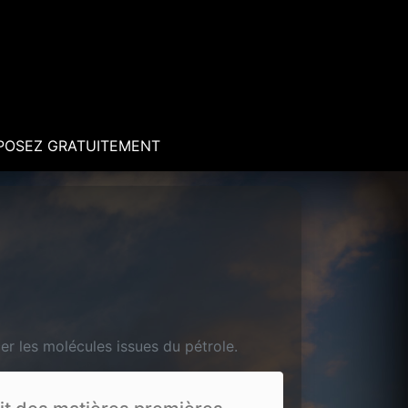
POSEZ GRATUITEMENT
r les molécules issues du pétrole.