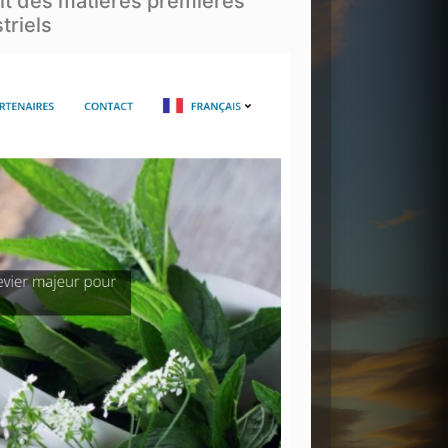
it des matières premières
triels