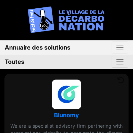
Annuaire des solutions
Toutes
Blunomy
We are a specialist advisory firm partnering with