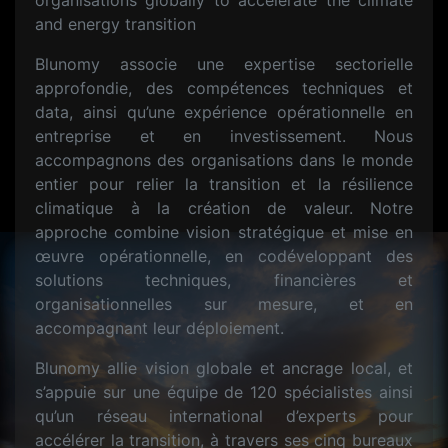
organisations globally to accelerate the climate
and energy transition
Blunomy associe une expertise sectorielle
approfondie, des compétences techniques et
data, ainsi qu’une expérience opérationnelle en
entreprise et en investissement. Nous
accompagnons des organisations dans le monde
entier pour relier la transition et la résilience
climatique à la création de valeur. Notre
approche combine vision stratégique et mise en
œuvre opérationnelle, en codéveloppant des
solutions techniques, financières et
organisationnelles sur mesure, et en
accompagnant leur déploiement.
Blunomy allie vision globale et ancrage local, et
s’appuie sur une équipe de 120 spécialistes ainsi
qu’un réseau international d’experts pour
accélérer la transition, à travers ses cinq bureaux