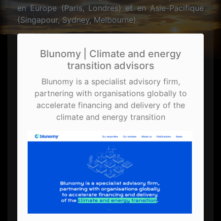
en Europe (Paris, Londres) et en Asie-Pacifique
(Singapour, Sydney, Melbourne).
Blunomy | Climate and energy
transition advisors
Blunomy is a specialist advisory firm,
partnering with organisations globally to
accelerate financing and delivery of the
climate and energy transition