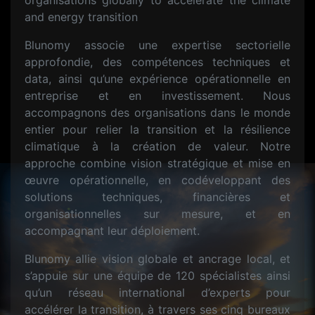
organisations globally to accelerate the climate
and energy transition
Blunomy associe une expertise sectorielle
approfondie, des compétences techniques et
data, ainsi qu’une expérience opérationnelle en
entreprise et en investissement. Nous
accompagnons des organisations dans le monde
entier pour relier la transition et la résilience
climatique à la création de valeur. Notre
approche combine vision stratégique et mise en
œuvre opérationnelle, en codéveloppant des
solutions techniques, financières et
organisationnelles sur mesure, et en
accompagnant leur déploiement.
Blunomy allie vision globale et ancrage local, et
s’appuie sur une équipe de 120 spécialistes ainsi
qu’un réseau international d’experts pour
accélérer la transition, à travers ses cinq bureaux