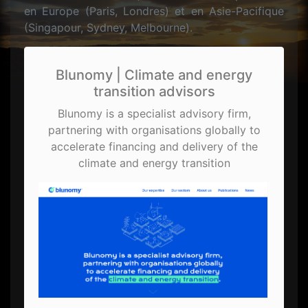
en Europe (Paris, Londres) et en Asie-Pacifique
(Singapour, Sydney, Melbourne).
Blunomy | Climate and energy
transition advisors
Blunomy is a specialist advisory firm,
partnering with organisations globally to
accelerate financing and delivery of the
climate and energy transition