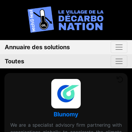
Annuaire des solutions
Toutes
Blunomy
We are a specialist advisory firm partnering with