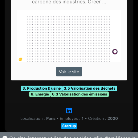
carbone des industries. Créer ...
Voir le site
3. Production & usine
3.5 Valorisation des déchets
6. Energie
6.3 Valorisation des émissions
Localisation :
Paris
•
Employés :
1
•
Création :
2020
Startup