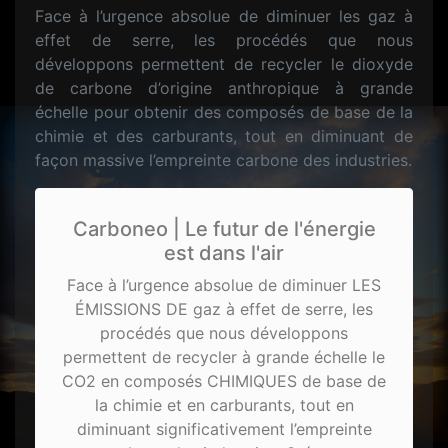
Face à l’urgence absolue de diminuer les gaz à
effet de serre, les procédés que nous
développons permettent de recycler le dioxyde
de carbone d’origine anthropique à grande
échelle pour obtenir des composés de base de la
chimie et des carburants, tout en diminuant de
façon massive l’empreinte carbone des industries.
Carboneo | Le futur de l'énergie
est dans l'air
Face à l’urgence absolue de diminuer LES
ÉMISSIONS DE gaz à effet de serre, les
procédés que nous développons
permettent de recycler à grande échelle le
CO2 en composés CHIMIQUES de base de
la chimie et en carburants, tout en
diminuant significativement l’empreinte