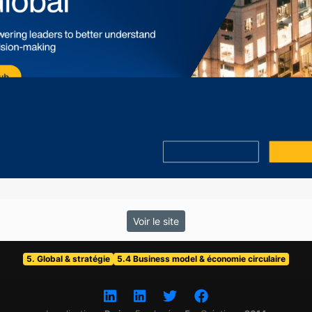
Voir le site
5. Global & stratégie
5.4 Business model & économie circulaire