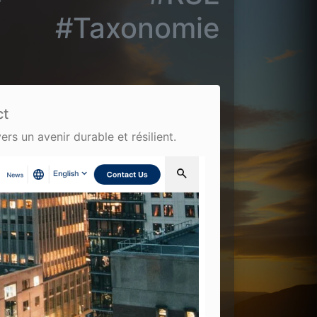
#Taxonomie
ct
rs un avenir durable et résilient.