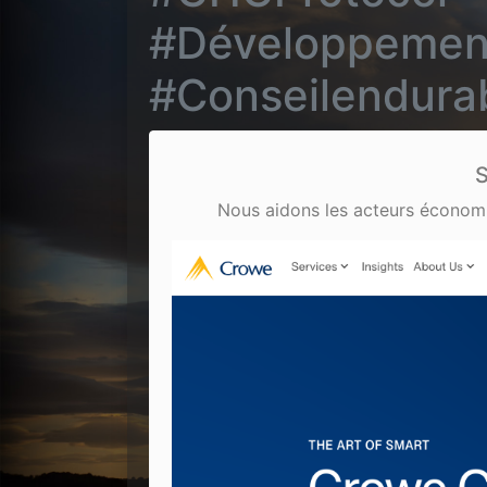
#Développ
#Conseilendurab
S
Nous aidons les acteurs économiqu