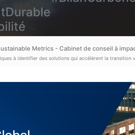
ementDurable 
ilité
ustainable Metrics - Cabinet de conseil à impa
es à identifier des solutions qui accélèrent la transition ve