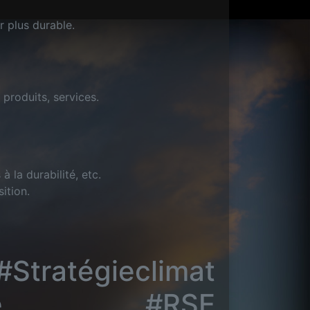
r plus durable.
produits, services.
à la durabilité, etc.
ition.
atégieclimat
rbone #RSE