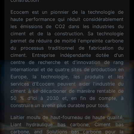
construction
Ecocem est un pionnier de la technologie de
haute performance qui réduit considérablement
les émissions de CO2 dans les industries du
ciment et de la construction. Sa technologie
permet de réduire de moitié l'empreinte carbone
du processus traditionnel de fabrication du
ciment. Entreprise indépendante dotée d'un
centre de recherche et d'innovation de rang
international et de quatre sites de production en
Europe, la technologie, les produits et les
services d'Ecocem peuvent aider l'industrie du
ciment à se décarboner de manière rentable de
50 % d'ici à 2030 et, en fin de compte, à
construire un avenir plus durable pour tous.
Laitier moulu de haut-fourneau de haute qualité,
Liant hydraulique bas carbone, Ciment bas
carbone, and Solutions bas carbone pour la