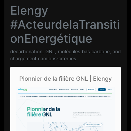
Elengy
#ActeurdelaTransiti
onEnergétique
décarbonation, GNL, molécules bas carbone, and
chargement camions-citernes
Pionnier de la filière GNL | Elengy