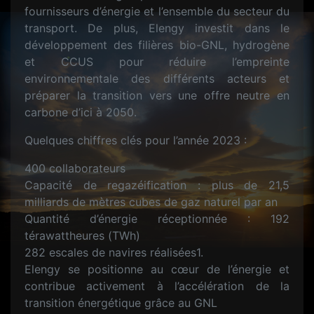
fournisseurs d’énergie et l’ensemble du secteur du
transport. De plus, Elengy investit dans le
développement des filières bio-GNL, hydrogène
et CCUS pour réduire l’empreinte
environnementale des différents acteurs et
préparer la transition vers une offre neutre en
carbone d’ici à 2050.
Quelques chiffres clés pour l’année 2023 :
400 collaborateurs
Capacité de regazéification : plus de 21,5
milliards de mètres cubes de gaz naturel par an
Quantité d’énergie réceptionnée : 192
térawattheures (TWh)
282 escales de navires réalisées1.
Elengy se positionne au cœur de l’énergie et
contribue activement à l’accélération de la
transition énergétique grâce au GNL