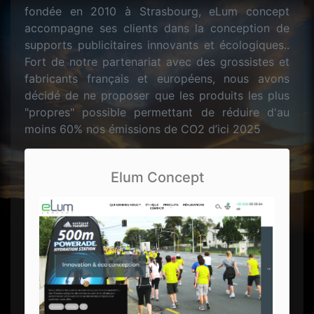
fondée en 2010 à Strasbourg, eLum concept
accompagne ses clients dans la conception de
supports publicitaires innovants et écologiques..
Fort de notre partenariat avec des grossistes et
fabricants français et européens, nous avons
décidé de ne proposer que les produits les plus
"propres" possible permettant de réduire d'au
moins 60% nos émissions de CO2 d’ici 2025
Elum Concept