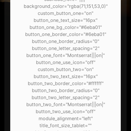
background_color="rgba(71,151,53,0)"
custom_button_one="on"
button_one_text_size="16px"
button_one_bg_color="#6eba01"
button_one_border_color="#6eba01"
button_one_border_radius="0"
button_one_letter_spacing="2"
button_one_font="Montserrat|||on|"
button_one_use_icon="off"
custom_button_two="on"
button_two_text_size="16px"
button_two_border_color="#ffffff"
button_two_border_radius="0"
button_two_letter_spacing="2"
button_two_font="Montserrat|||on|"
button_two_use_icon="off"
module_alignment="left"
title_font_size_tablet=""