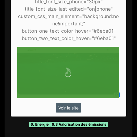
title_font_size_phone="30px"
title_font_size_last_edited="on|phone"
custom_css_main_element="background:no
ne!important;"
button_one_text_color_hover="#6eba01"
button_two_text_color_hover="#6eba01"
Voir le site
6. Energie
6.3 Valorisation des émissions