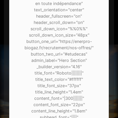
en toute indépendance"
text_orientation="center"
header_fullscreen="on"
header_scroll_down="on"
scroll_down_icon="%%0%%"
scroll_down_icon_size="48px"
button_one_url="https://enerpro-
biogaz.fr/recrutement/nos-offres/"
button_two_url="#etudecas"
admin_label="Hero Section"
_builder_version="4.16"
title_font="Roboto||||||||"
title_text_color="#ffffff"
title_font_size="37px"
title_line_height="1.4em"
content_font="|300|||||||"
content_font_size="22px"
content_line_height="1.8em"
subhead_font="||||"