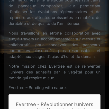
comme un levier stratégique pour les fabricants
de panneaux composites, leur permettant
d’anticiper les évolutions réglementaires et de
répondre aux attentes croissantes en matière de
durabilité et de qualité de l’air intérieur.
Nous travaillons en étroite collaboration avec
eux, à travers un accompagnement sur mesure et
collaboratif, pour concevoir des panneaux
composites biosourcés, plus responsables et
adaptés aux usages d’aujourd’hui et de demain.
Notre mission chez Evertree est de réinventer
l'univers des adhésifs par le végétal pour un
monde qui respire mieux.
Evertree – Bonding with nature.
Evertree - Révolutionner l’univers