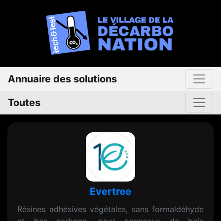
Annuaire des solutions
Toutes
Evertree
Résines adhésives végétales, sans formaldéhyde