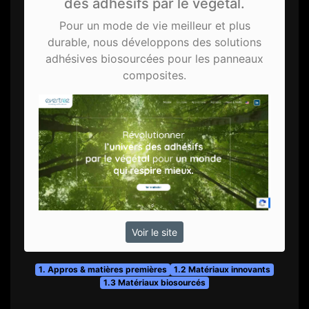
des adhésifs par le végétal.
Pour un mode de vie meilleur et plus
durable, nous développons des solutions
adhésives biosourcées pour les panneaux
composites.
Voir le site
1. Appros & matières premières
1.2 Matériaux innovants
1.3 Matériaux biosourcés