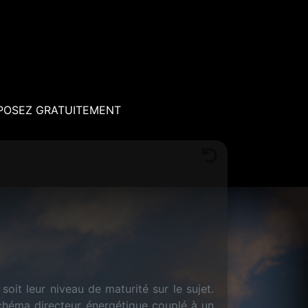
POSEZ GRATUITEMENT
it leur niveau de maturité sur le sujet.
schéma directeur énergétique couplé à un