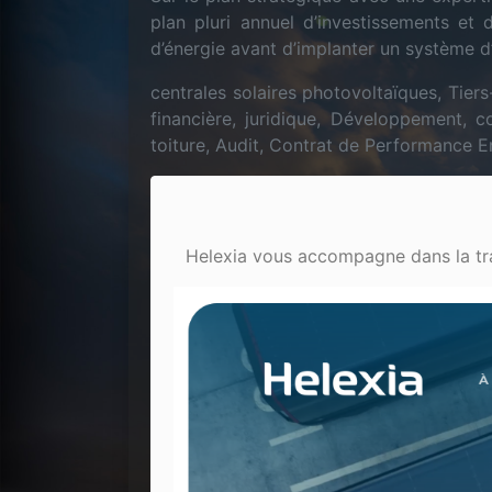
plan pluri annuel d’investissements e
d’énergie avant d’implanter un système d
centrales solaires photovoltaïques, Tiers-
financière, juridique, Développement, 
toiture, Audit, Contrat de Performance 
Helexia vous accompagne dans la tran