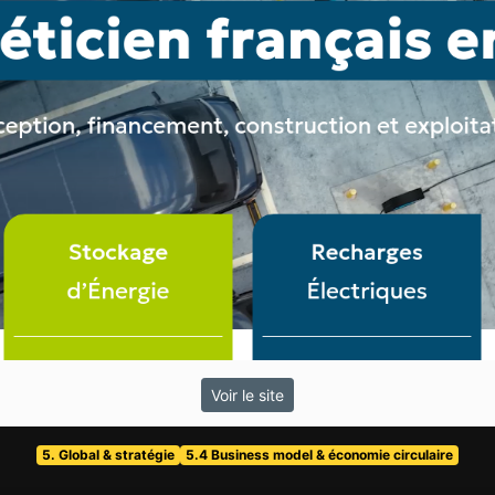
Voir le site
5. Global & stratégie
5.4 Business model & économie circulaire