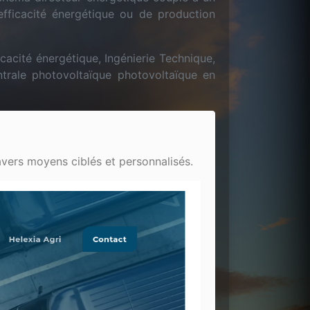
fficacité énergétique ou de production
ficacité énergétique, Ingénierie Technique,
ntrale photovoltaïque photovoltaïque en
avers moyens ciblés et personnalisés.