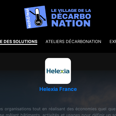
E DES SOLUTIONS
ATELIERS DÉCARBONATION
EX
Helexia France
 organisations tout en réalisant des économies quel que so
ise mêlant bâtiments, activités et usages pour définir un 