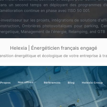
t dans un second temps en déployant des programmes d’e
’amélioration continue en phase avec l’ISO 50 001.
investisseur sur les projets, intégrations de solutions d'ef
construction, Ombrières photovoltaïques pour parking, Ce
Energetique, Management de l'énergie, Relamping, and GTB
Helexia | Énergéticien français engagé
sition énergétique et écologique de votre entreprise à tr