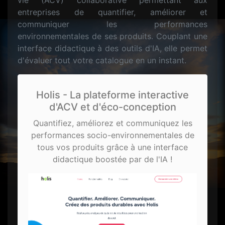
vie (ACV) collaborative permettant aux
entreprises de quantifier, améliorer et
communiquer les performances
environnementales de ses produits. Couplant une
interface didactique à des outils d'IA, elle permet
d'évaluer tout votre catalogue en un instant.
Holis - La plateforme interactive
d'ACV et d'éco-conception
Quantifiez, améliorez et communiquez les
performances socio-environnementales de
tous vos produits grâce à une interface
didactique boostée par de l'IA !