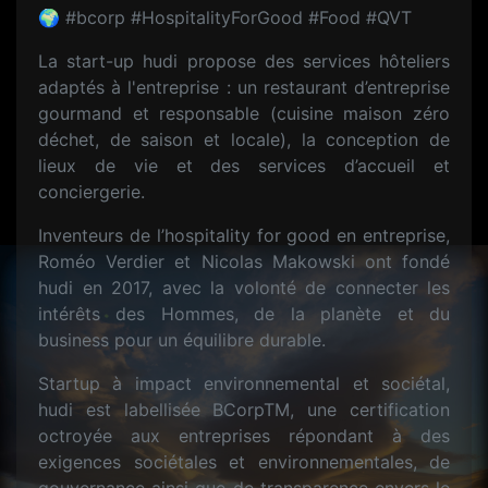
🌍 #bcorp #HospitalityForGood #Food #QVT
La start-up hudi propose des services hôteliers
adaptés à l'entreprise : un restaurant d’entreprise
gourmand et responsable (cuisine maison zéro
déchet, de saison et locale), la conception de
lieux de vie et des services d’accueil et
conciergerie.
Inventeurs de l’hospitality for good en entreprise,
Roméo Verdier et Nicolas Makowski ont fondé
hudi en 2017, avec la volonté de connecter les
intérêts des Hommes, de la planète et du
business pour un équilibre durable.
Startup à impact environnemental et sociétal,
hudi est labellisée BCorpTM, une certification
octroyée aux entreprises répondant à des
exigences sociétales et environnementales, de