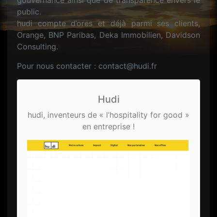
gouvernance ainsi que de transparence envers le
public.
hudi compte d’ores et déjà parmi ses clients,
Orange, BNP Paribas, Deka Immobilien, Davidson
Consulting.
Pour nous contacter : contact@hudi.fr
Hudi
hudi, inventeurs de « l’hospitality for good »
en entreprise !