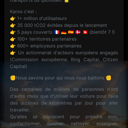
transports du quotidien. 🌟
Karos c'est :
👉 1+ million d'utilisateurs
👉 35 000 tCO2 évitées depuis le lancement
👉 5 pays couverts 🇫🇷 🇩🇪 🇪🇸 🇩🇰 🇨🇭 (bientôt 7 !)
👉 100+ territoires partenaires
👉 600+ employeurs partenaires
👉 Un actionnariat d'acteurs européens engagés
(Commission européenne, Ring Capital, Citizen
Capital)
✊Nous savons pour qui nous nous battons ✊
Des centaines de millions de personnes n'ont
d'autre choix que d'utiliser leur voiture pour faire
des dizaines de kilomètres par jour pour aller
travailler.
Qu'elles se déplacent pour prendre soin,
confectionner, cuisiner, nettoyer, enseigner,