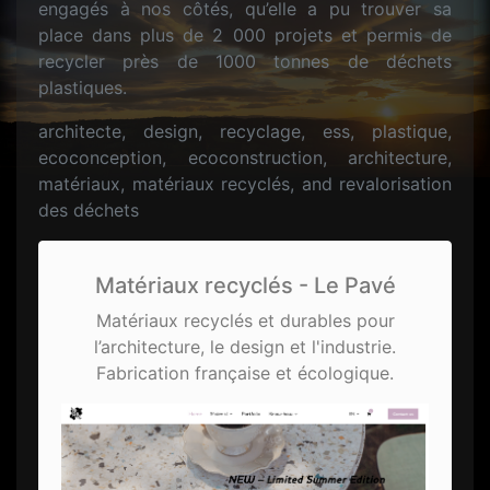
engagés à nos côtés, qu’elle a pu trouver sa
place dans plus de 2 000 projets et permis de
recycler près de 1000 tonnes de déchets
plastiques.
architecte, design, recyclage, ess, plastique,
ecoconception, ecoconstruction, architecture,
matériaux, matériaux recyclés, and revalorisation
des déchets
Matériaux recyclés - Le Pavé
Matériaux recyclés et durables pour
l’architecture, le design et l'industrie.
Fabrication française et écologique.