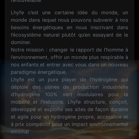
renouvelable
Lhyfe c’est une certaine idée du monde, un
monde dans lequel nous pouvons subvenir à nos
besoins énergétiques en nous inscrivant dans
l’écosystème naturel plutôt qu’en essayant de le
dominer.
Notre mission : changer le rapport de l’homme à
l’environnement, offrir un monde plus respirable à
nos enfants et entrer avec vous dans un nouveau
paradigme énergétique.
Lhyfe est un pure player de l'hydrogène qui
déploie des usines de production industrielle
d’hydrogène 100% vert modulaires pour la
mobilité et l’industrie. Lhyfe structure, conçoit,
développe et exploite ses sites de façon durable
et agile pour un hydrogène propre, accessible et
à prix compétitif pour un impact environnemental
minimal