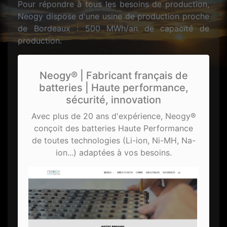
Pour répondre à tous les besoins de production,
Neogy dispose d'une usine de production proche
de Bordeaux : 500 MWh/an de capacité de
production.
Neogy® | Fabricant français de
batteries | Haute performance,
sécurité, innovation
Avec plus de 20 ans d'expérience, Neogy®
conçoit des batteries Haute Performance
de toutes technologies (Li-ion, Ni-MH, Na-
ion...) adaptées à vos besoins.