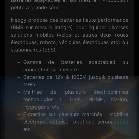
Batteries adaptables et sur mesure | Production
petite à grande série
Neogy propose des batteries haute performance
(BMS sur mesure intégré) pour équiper diverses
solutions mobiles (vélos et autres deux roues
électriques, robots, véhicules électriques etc) ou
stationnaires (ESS).
Gamme de batteries adaptabled ou
conception sur mesure
Batteries de 12V à 1000V, jusqu’à plusieurs
MWh
Maitrise de plusieurs électrochimies
technologies : Li-ion, Ni-MH, Na-ion,
Hydrogène, etc
Expertise sur plusieurs marchés : mobilité
électrique, défense, robotique, aéronautique
etc