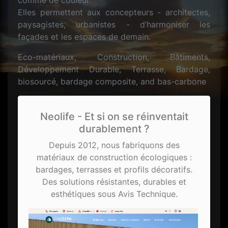
comme de couleur.
Elles permettent aux concepteurs - architectes,
paysagistes, urbanistes - d’harmoniser les
façades et les espaces de demain.
Eco-matériaux, Construction, Bâtiments,
Développement Durable, Terrasse, Bardage,
biosourcé, bardage composite, and bas-carbone
Neolife - Et si on se réinventait
durablement ?
Depuis 2012, nous fabriquons des
matériaux de construction écologiques :
bardages, terrasses et profils décoratifs.
Des solutions résistantes, durables et
esthétiques sous Avis Technique.