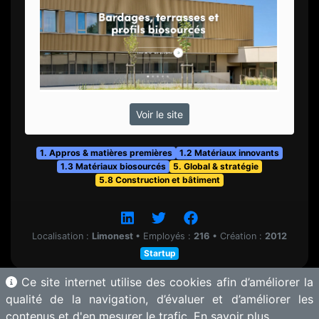
Voir le site
1. Appros & matières premières
1.2 Matériaux innovants
1.3 Matériaux biosourcés
5. Global & stratégie
5.8 Construction et bâtiment
Localisation :
Limonest
•
Employés :
216
•
Création :
2012
Startup
Ce site internet utilise des cookies afin d’améliorer la
qualité de la navigation, d’évaluer et d’améliorer les
contenus et d'en mesurer le trafic.
En savoir plus.