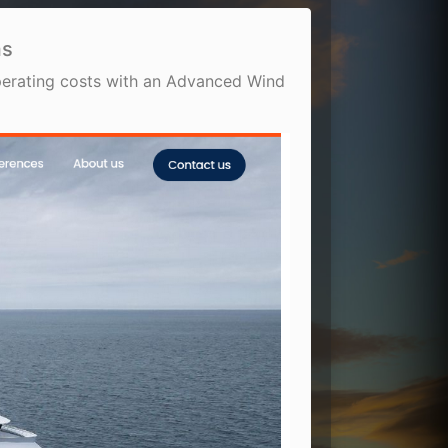
ms
erating costs with an Advanced Wind