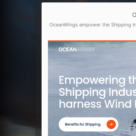
O
OceanWings empower the Shipping In