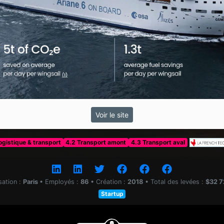
Voir le site
ogistique & transport
4.2 Transport amont
4.3 Transport aval
sation :
Paris
•
Employés :
86
•
Création :
2018
•
Total des levées :
$32 7
Startup