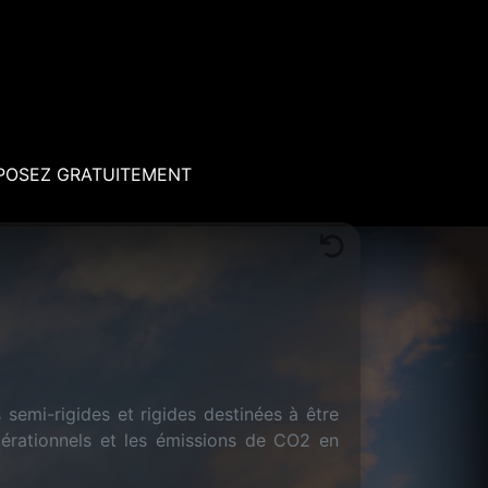
POSEZ GRATUITEMENT
 semi-rigides et rigides destinées à être
opérationnels et les émissions de CO2 en