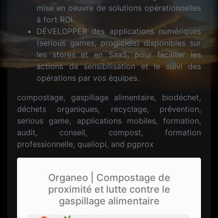
mise en oeuvre de solutions opérationnelles
à fort ROI.
DÉVELOPPER des applications numériques
(serious games, progiciels) disponibles sur
les stores et en SaaS, pour faciliter les
actions de sensibilisation et le suivi des
opérations par vos équipes.
compostage, gaspillage alimentaire, biodéchet,
déchets organiques, recyclage, prévention,
serious game, applications mobiles, formation,
audit, conseil, compost, formation
professionnelle, qualiopi, and pgprox
Organeo | Compostage de
proximité et lutte contre le
gaspillage alimentaire