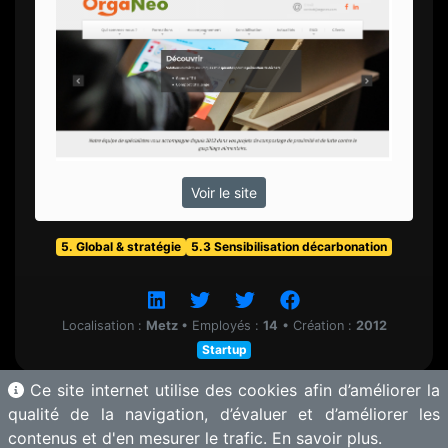
Voir le site
5. Global & stratégie
5.3 Sensibilisation décarbonation
Localisation :
Metz
•
Employés :
14
•
Création :
2012
Startup
Ce site internet utilise des cookies afin d’améliorer la
qualité de la navigation, d’évaluer et d’améliorer les
contenus et d'en mesurer le trafic.
En savoir plus.
© 2025 Motherbase.ai pour
Tech&Fest
-
Proposer une solution