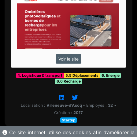
Voir le site
4. Logistique & transport
5.5 Déplacements
6. Energie
6.6 Recharge
Localisation :
Villeneuve-d'Ascq
•
Employés :
32
•
Création :
2017
Startup
Ce site internet utilise des cookies afin d’améliorer la