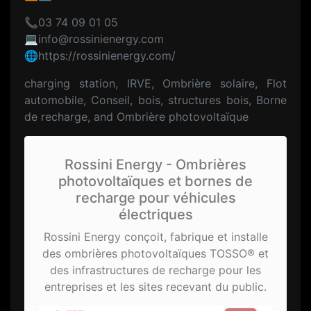
📞03 74 09 01 05
💻info@rossinienergy.com
🌐https://rossinienergy.com/
charging station, IRVE, Ombrière solaire, Flot
automobile, Conseil, bois, structures bois, Borne
de recharge, and Ombrière photovoltaïque
Rossini Energy - Ombrières
photovoltaïques et bornes de
recharge pour véhicules
électriques
Rossini Energy conçoit, fabrique et installe
des ombrières photovoltaïques TOSSO® et
des infrastructures de recharge pour les
entreprises et les sites recevant du public.