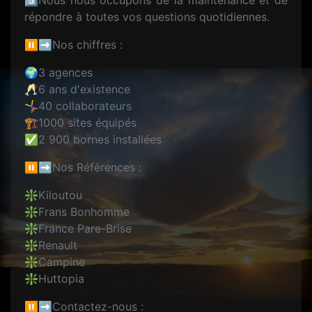
5️⃣Nous nous occupons de la maintenance et de
répondre à toutes vos questions quotidiennes.
⏸️➡️Nos chiffres :
🌍3 agences
🥂6 ans d'existence
🤸‍♀️40 collaborateurs
🏗️1000 sites équipés
✅2 900 bornes installées
⏸️➡️Nos Références :
❇️Kiloutou
❇️Frans Bonhomme
❇️France Pare-Brise
❇️Renault
❇️Campine
❇️Huttopia
⏸️➡️Contactez-nous :