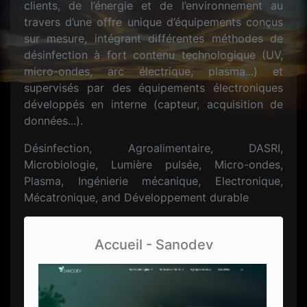
clients, de l’énergie et de l’environnement au
travers d’une offre unique d’équipements conçus
sur mesure, intégrant différentes méthodes de
désinfection à fort contenu technologique (UV,
micro-ondes, arc électrique, plasma...) et
supervisés par des équipements électroniques
développés en interne (capteur, acquisition de
données...).
Désinfection, Agroalimentaire, DASRI,
Microbiologie, Lumière pulsée, Micro-ondes,
Plasma, Ingénierie mécanique, Electronique,
Mécatronique, and Développement durable
Accueil - Sanodev