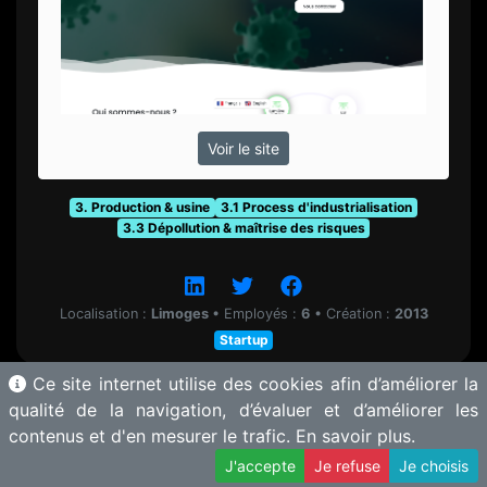
Voir le site
3. Production & usine
3.1 Process d'industrialisation
3.3 Dépollution & maîtrise des risques
Localisation :
Limoges
•
Employés :
6
•
Création :
2013
Startup
Ce site internet utilise des cookies afin d’améliorer la
qualité de la navigation, d’évaluer et d’améliorer les
contenus et d'en mesurer le trafic.
En savoir plus.
© 2025 Motherbase.ai pour
Tech&Fest
-
Proposer une solution
J'accepte
Je refuse
Je choisis
–
Mentions légales
Gérer les cookies