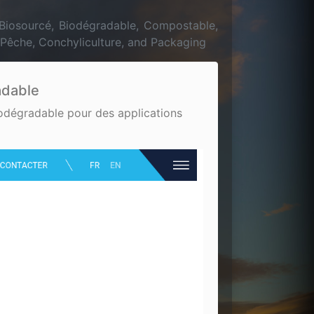
, Biosourcé, Biodégradable, Compostable,
 Pêche, Conchyliculture, and Packaging
adable
biodégradable pour des applications