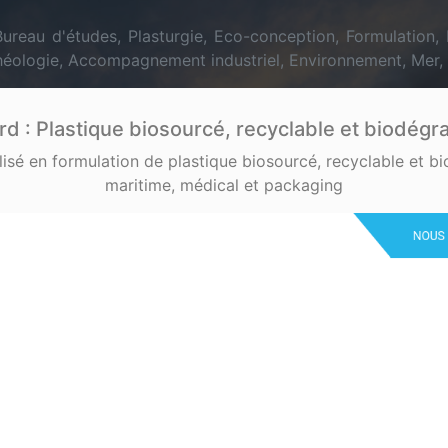
Bureau d'études, Plasturgie, Eco-conception, Formulation
 Rhéologie, Accompagnement industriel, Environnement, Mer,
rd : Plastique biosourcé, recyclable et biodégr
alisé en formulation de plastique biosourcé, recyclable et 
maritime, médical et packaging