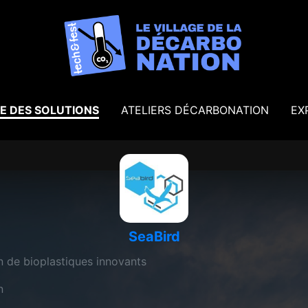
E DES SOLUTIONS
ATELIERS DÉCARBONATION
EX
SeaBird
 de bioplastiques innovants
n