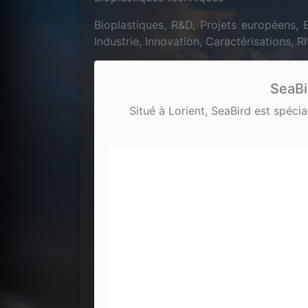
Bioplastiques, R&D, Projets européens, 
Industrie, Innovation, Caractérisations,
SeaBi
Situé à Lorient, SeaBird est spéci