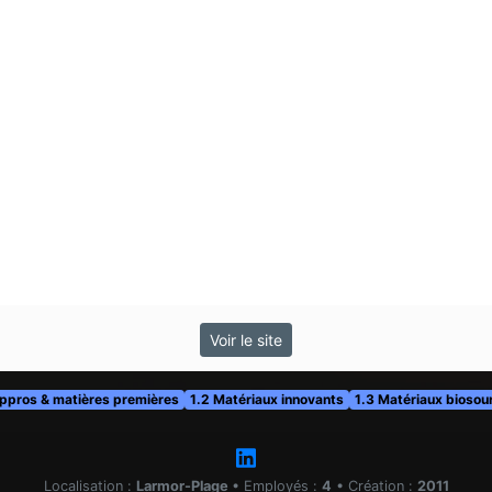
Voir le site
Appros & matières premières
1.2 Matériaux innovants
1.3 Matériaux biosou
Localisation :
Larmor-Plage
•
Employés :
4
•
Création :
2011