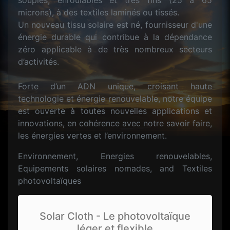
souples, enroulables et très fins (25 à 65
microns), à des textiles laminés ou tissés.
Un nouveau tissu solaire est né, fournisseur d'une
énergie durable qui contribue à la dépendance
zéro applicable à de très nombreux secteurs
d’activités.
Forte d’un ADN unique, croisant haute
technologie et énergie renouvelable, notre équipe
est ouverte à toutes nouvelles applications et
innovations, en cohérence avec notre savoir faire,
les énergies vertes et l’environnement.
Environnement, Energies renouvelables,
Equipements solaires nomades, and Textiles
photovoltaïques
Solar Cloth - Le photovoltaïque
léger et flexible