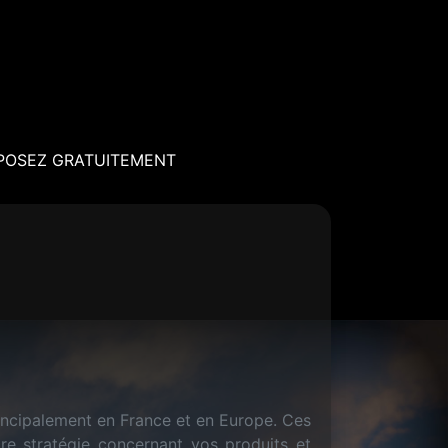
POSEZ GRATUITEMENT
incipalement en France et en Europe. Ces
tre stratégie concernant vos produits et