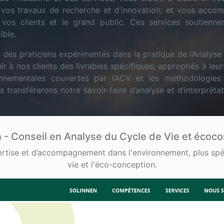
de vos travaux de recherche et d'innovation, et vous acc
os clients et le grand public. Ces services soutiennen
ible.
 des praticiens expérimentés dans la pratique de l’Analys
ir à nos clients des livrables spécifiques, appropriés à leur
nnementales couvertes par l’ACV et les méthodologie
transférerons notre savoir-faire d’analyse et d’interpréta
 - Conseil en Analyse du Cycle de Vie et écoc
ertise et d’accompagnement dans l'environnement, plus spéc
vie et l'éco-conception.