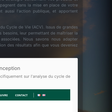
ompagnent dans la mise en place de votre
t aussi l'action publique, et apportent
e du Cycle de Vie (ACV). Issus de grandes
s besoins, leur permettant de maîtriser la
s associées. Nous savons nous adapter
tion des résultats afin que vous deveniez
onception
ifiquement sur l'analyse du cycle de