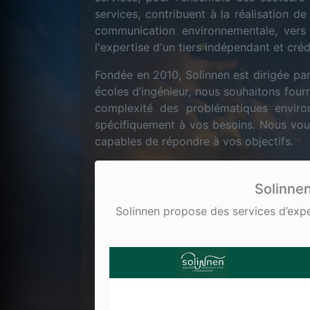
services, contribuent à la réalisation 
communication environnementale, vers v
l'expertise d'un tiers indépendant et créd
Fondée en 2010, Solinnen est dirigée par
écoles d’ingénieur, nous souhaitons fourn
complexité des problématiques enviro
spécifiquement à vos besoins. Nous vous 
capables de répondre à vos objectifs.
Solinnen
Solinnen propose des services d’exp