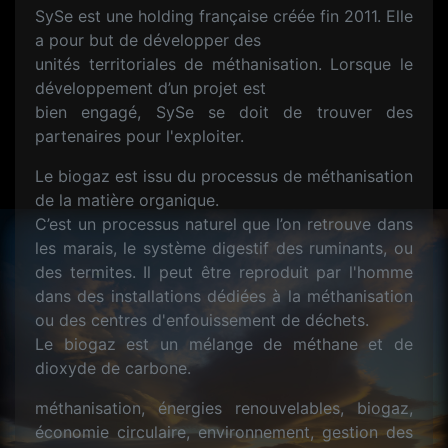
SySe est une holding française créée fin 2011. Elle
a pour but de développer des
unités territoriales de méthanisation. Lorsque le
développement d’un projet est
bien engagé, SySe se doit de trouver des
partenaires pour l'exploiter.
Le biogaz est issu du processus de méthanisation
de la matière organique.
C’est un processus naturel que l’on retrouve dans
les marais, le système digestif des ruminants, ou
des termites. Il peut être reproduit par l'homme
dans des installations dédiées à la méthanisation
ou des centres d'enfouissement de déchets.
Le biogaz est un mélange de méthane et de
dioxyde de carbone.
méthanisation, énergies renouvelables, biogaz,
économie circulaire, environnement, gestion des