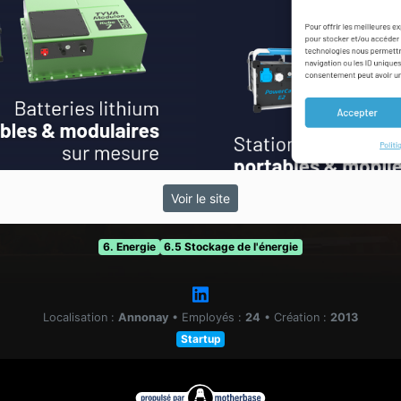
Voir le site
6. Energie
6.5 Stockage de l'énergie
Localisation :
Annonay
•
Employés :
24
•
Création :
2013
Startup