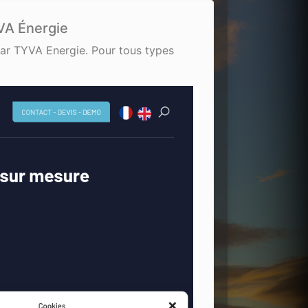
VA Énergie
par TYVA Energie. Pour tous types