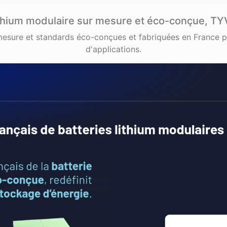
lithium modulaire sur mesure et éco-conçue, TY
 mesure et standards éco-conçues et fabriquées en France 
d'applications.