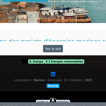
Voir le site
t&f
6. Energie
6.2 Energies renouvelables
Localisation :
Nantes
•
Employés :
3
•
Création :
2021
Startup