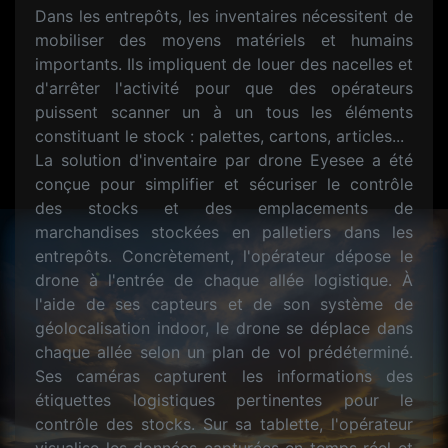
Dans les entrepôts, les inventaires nécessitent de
mobiliser des moyens matériels et humains
importants. Ils impliquent de louer des nacelles et
d'arrêter l'activité pour que des opérateurs
puissent scanner un à un tous les éléments
constituant le stock : palettes, cartons, articles...
La solution d'inventaire par drone Eyesee a été
conçue pour simplifier et sécuriser le contrôle
des stocks et des emplacements de
marchandises stockées en palletiers dans les
entrepôts. Concrètement, l'opérateur dépose le
drone à l'entrée de chaque allée logistique. À
l'aide de ses capteurs et de son système de
géolocalisation indoor, le drone se déplace dans
chaque allée selon un plan de vol prédéterminé.
Ses caméras capturent les informations des
étiquettes logistiques pertinentes pour le
contrôle des stocks. Sur sa tablette, l'opérateur