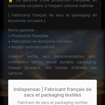
🔒 La garantie d'une production française, en
économie circulaire, à l'impact carbone maîtrisé
[ Fabricants français de sacs et packaging en
économie circulaire ]
Notre garantie :
▪️ Production française
▪️ Fabrication en économie circulaire
▪️ Impact carbone maîtrisé
création textile, sacs personnalisables, éco-
conception textile, mode durable, packaging,
tissage jacquard, and bureau d'études bas
carbone
Indispensac | Fabricant français de
sacs et packaging textiles
Fabricant de sacs et packaging textiles