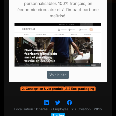
personnalisables 100% français, en
économie circulaire et à l'impact carbone
maîtrisé.
Voir le site
2. Conception & vie produit
2.2 Eco-packaging
Localisation :
Charlieu
•
Employés :
2
•
Création :
2015
Startup