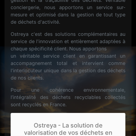
gestion et la traçabilité des déchets. Véritable
conciergerie, nous apportons un service sur-
mesure et optimisé dans la gestion de tout type
de déchets d'activité.
Ostreya c'est des solutions complémentaires au
service de l'innovation et entièrement adaptées à
chaque spécificité client. Nous apportons
un véritable service client en garantissant un
accompagnement total et intervient comme
l'interlocuteur unique dans la gestion des déchets
de nos clients.
Pour une cohérence environnementale,
l’intégralité des déchets recyclables collectés
sont recyclés en France.
Ostreya - La solution de
valorisation de vos déchets en