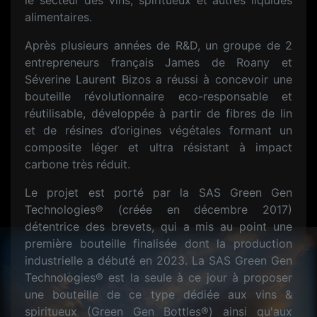
le secteur des vins, spiritueux et autres liquides
alimentaires.
Après plusieurs années de R&D, un groupe de 2
entrepreneurs français James de Roany et
Séverine Laurent Bizos a réussi à concevoir une
bouteille révolutionnaire eco-responsable et
réutilisable, développée à partir de fibres de lin
et de résines d’origines végétales formant un
composite léger et ultra résistant à impact
carbone très réduit.
Le projet est porté par la SAS Green Gen
Technologies® (créée en décembre 2017)
détentrice des brevets, qui a mis au point une
première bouteille finalisée dont la production
industrielle a débuté en 2023. La SAS Green Gen
Technologies® est la seule à ce jour à proposer
une bouteille de ce type dédiée aux vins &
spiritueux (Green Gen Bottles®) ainsi qu'aux