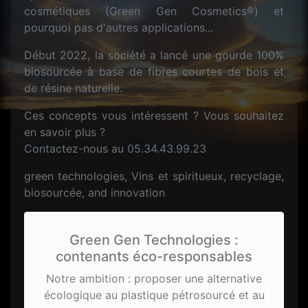
cosmétiques (Green Gen Cosmetics®) et
pourquoi pas d'autres applications...
Début 2022, la société a lancé une gourde 100%
biosourcée à base de fibres courtes de bois et
de résine naturelle.
Ces concepts vous intéressent ? Vous souhaitez
en savoir plus ?
Contactez-nous au 05.34.43.99.23
green technologies, Vins et spiritueux, recyclage,
biosourcée, and innovation
Green Gen Technologies :
contenants éco-responsables
Notre ambition : proposer une alternative
écologique au plastique pétrosourcé et au