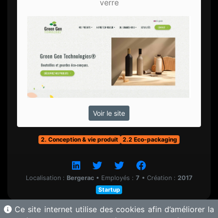
verre
Voir le site
2. Conception & vie produit
2.2 Eco-packaging
Localisation :
Bergerac
•
Employés :
7
•
Création :
2017
Startup
Ce site internet utilise des cookies afin d’améliorer la