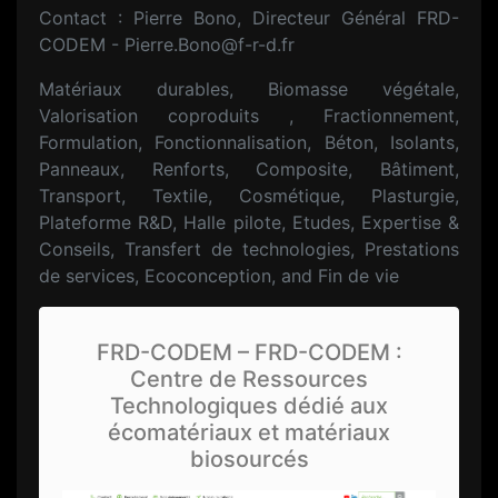
Contact : Pierre Bono, Directeur Général FRD-
CODEM - Pierre.Bono@f-r-d.fr
Matériaux durables, Biomasse végétale,
Valorisation coproduits , Fractionnement,
Formulation, Fonctionnalisation, Béton, Isolants,
Panneaux, Renforts, Composite, Bâtiment,
Transport, Textile, Cosmétique, Plasturgie,
Plateforme R&D, Halle pilote, Etudes, Expertise &
Conseils, Transfert de technologies, Prestations
de services, Ecoconception, and Fin de vie
FRD-CODEM – FRD-CODEM :
Centre de Ressources
Technologiques dédié aux
écomatériaux et matériaux
biosourcés