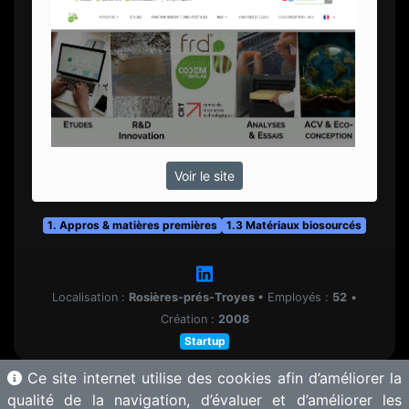
Voir le site
1. Appros & matières premières
1.3 Matériaux biosourcés
Localisation :
Rosières-prés-Troyes
•
Employés :
52
•
Création :
2008
Startup
Ce site internet utilise des cookies afin d’améliorer la
qualité de la navigation, d’évaluer et d’améliorer les