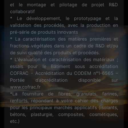
et le montage et pilotage de projet R&D
collaboratif
* Le développement, le prototypage et la
validation des procédés, avec la production en
pré-série de produits innovants
* La caractérisation des matières premières et
fractions végétales dans un cadre de R&D et/ou
de suivi qualité des produits et procédés.
* L'évaluation et caractérisation des matériaux ;
essais pour le Bâtiment sous accréditation
COFRAC - Accréditation du CODEM n°1-6565 –
Portée d’accréditation disponible sur
www.cofrac.fr
*La fourniture de fibres, granulats, farines,
renforts, répondant à votre cahier des charges
pour les principaux marchés applicatifs (isolants,
bétons, plasturgie, composites, cosmétiques,
etc.)