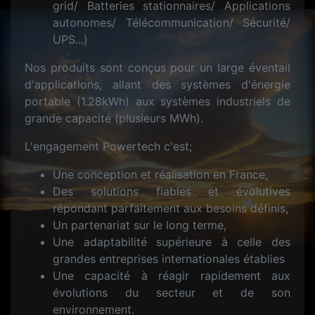
grid/ Batteries stationnaires/ Applications
autonomes/ Télécommunication/ Sécurité/
UPS...)
Nos produits sont conçus pour un large éventail
d'applications, allant des systèmes d'énergie
portable (1.28kWh) aux systèmes industriels de
grande capacité (plusieurs MWh).
L'engagement Powertech c'est;
Une conception et réalisation en France,
Des solutions fiables et évolutives
répondant parfaitement aux besoins définis,
Un partenariat sur le long terme,
Une adaptabilité supérieure à celle des
grandes entreprises internationales établies
Une capacité à réagir rapidement aux
évolutions du secteur et de son
environnement.