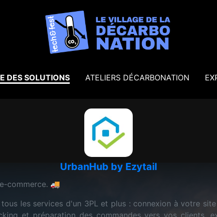
E DES SOLUTIONS
ATELIERS DÉCARBONATION
EX
UrbanHub by Ezytail
e e-commerce. 🚚
tous les services d'un 3PL et plus : connexion à votre si
icking et préparation des commandes vers vos clients, e