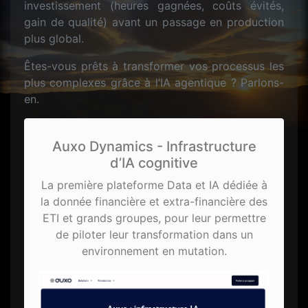
investissement (heures gagnées, coûts évités,
gain de qualité) avant un passage en production
plus global.
Êtes-vous prêts à transformer vos processus les
plus complexes grâce à l’IA agentique ? Parlons-
en.
Auxo Dynamics - Infrastructure
d’IA cognitive
La première plateforme Data et IA dédiée à
la donnée financière et extra-financière des
ETI et grands groupes, pour leur permettre
de piloter leur transformation dans un
environnement en mutation.