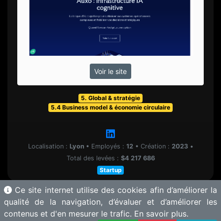
Voir le site
5. Global & stratégie
5.4 Business model & économie circulaire
Localisation :
Lyon
•
Employés :
12
•
Création :
2023
•
Total des levées :
$4 217 686
Startup
Ce site internet utilise des cookies afin d’améliorer la
qualité de la navigation, d’évaluer et d’améliorer les
contenus et d'en mesurer le trafic.
En savoir plus.
© 2025 Motherbase.ai pour
Tech&Fest
-
Proposer une solution