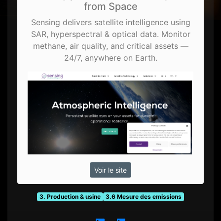
from Space
Sensing delivers satellite intelligence using
SAR, hyperspectral & optical data. Monitor
methane, air quality, and critical assets —
24/7, anywhere on Earth.
Voir le site
3. Production & usine
3.6 Mesure des emissions