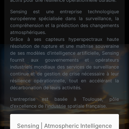
actifs pour une résilience opérationnelle durable.
Sensing est une entreprise technologique
européenne spécialisée dans la surveillance, la
compréhension et la prédiction des changements
atmosphériques.
Grâce à ses capteurs hyperspectraux haute
résolution de rupture et une maîtrise souveraine
de ses modèles d’intelligence artificielle, Sensing
fournit aux gouvernements et opérateurs
industriels mondiaux des services de surveillance
continue et de gestion de crise nécessaire à leur
résilience opérationnelle, tout en accélérant la
décarbonation de leurs activités.
L'entreprise est basée à Toulouse, pôle
d’excellence de l'industrie spatiale française.
Sensing | Atmospheric Intelligence