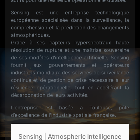
actifs pour une résilience opérationnelle durable.
Sensing est une entreprise technologique
européenne spécialisée dans la surveillance, la
compréhension et la prédiction des changements
atmosphériques.
Grâce à ses capteurs hyperspectraux haute
résolution de rupture et une maîtrise souveraine
de ses modèles d’intelligence artificielle, Sensing
fournit aux gouvernements et opérateurs
industriels mondiaux des services de surveillance
continue et de gestion de crise nécessaire à leur
résilience opérationnelle, tout en accélérant la
décarbonation de leurs activités.
L'entreprise est basée à Toulouse, pôle
d’excellence de l'industrie spatiale française.
Sensing | Atmospheric Intelligence