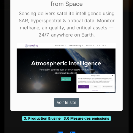
from Space
Sensing delivers satellite intelligence using
SAR, hyperspectral & optical data. Monitor
methane, air quality, and critical assets —
24/7, anywhere on Earth.
Voir le site
3. Production & usine
3.6 Mesure des emissions