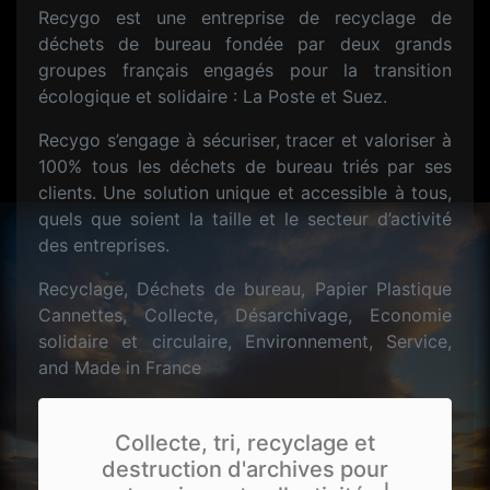
Recygo est une entreprise de recyclage de
déchets de bureau fondée par deux grands
groupes français engagés pour la transition
écologique et solidaire : La Poste et Suez.
Recygo s’engage à sécuriser, tracer et valoriser à
100% tous les déchets de bureau triés par ses
clients. Une solution unique et accessible à tous,
quels que soient la taille et le secteur d’activité
des entreprises.
Recyclage, Déchets de bureau, Papier Plastique
Cannettes, Collecte, Désarchivage, Economie
solidaire et circulaire, Environnement, Service,
and Made in France
Collecte, tri, recyclage et
destruction d'archives pour