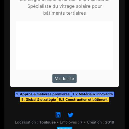
Spécialiste du vitrage solaire pour
bâtiments tertiaires
Voir le site
1. Appros & matières premières
1.2 Matériaux innovants
5. Global & stratégie
5.8 Construction et bâtiment
Localisation :
Toulouse
•
Employés :
7
•
Création :
2018