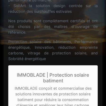
performante du marché.
- SoliArt la solution design centrée sur la
réduction des surchauffes estivales
Nos produits sont complètement certifiés et ont
été choisis par des maîtres d'ouvrage de
référence.
Protection solaire des bâtiments, Performance
énergétique, Innovation, réduction empreinte
carbone, vitrage de protection solaire, and
Sobriété énergétique
IMMOBLADE | Protection solaire
batiment
IMMOBLADE conçoit et commercialise des
solutions innovantes de protection solaire
batiment pour réduire la consommation
d'énergie et améliorer leur bilan carbone.