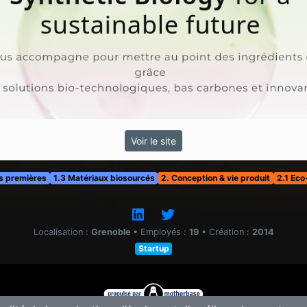
Voir le site
s premières
1.3 Matériaux biosourcés
2. Conception & vie produit
2.1 Eco
Localisation :
Grenoble
•
Employés :
19
•
Création :
2014
Startup