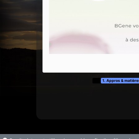
t&f
1. Appros & matière