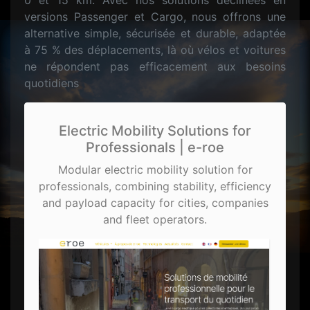
0 et 15 km. Avec nos solutions déclinées en
versions Passenger et Cargo, nous offrons une
alternative simple, sécurisée et durable, adaptée
à 75 % des déplacements, là où vélos et voitures
ne répondent pas efficacement aux besoins
quotidiens
Electric Mobility Solutions for
Professionals | e-roe
Modular electric mobility solution for
professionals, combining stability, efficiency
and payload capacity for cities, companies
and fleet operators.