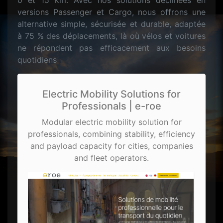
0 et 15 km. Avec nos solutions déclinées en
versions Passenger et Cargo, nous offrons une
alternative simple, sécurisée et durable, adaptée
à 75 % des déplacements, là où vélos et voitures
ne répondent pas efficacement aux besoins
quotidiens
Electric Mobility Solutions for
Professionals | e-roe
Modular electric mobility solution for
professionals, combining stability, efficiency
and payload capacity for cities, companies
and fleet operators.